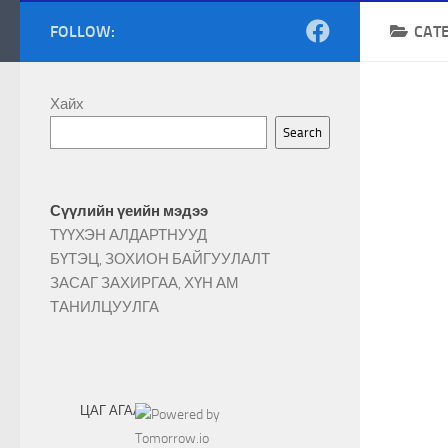
FOLLOW:
CAT
Хайх
Search
Сүүлийн үеийн мэдээ
ТҮҮХЭН АЛДАРТНУУД
БҮТЭЦ, ЗОХИОН БАЙГУУЛАЛТ
ЗАСАГ ЗАХИРГАА, ХҮН АМ
ТАНИЛЦУУЛГА
ЦАГ АГААР